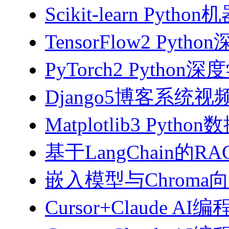
Scikit-learn Pyth
TensorFlow2 Pyth
PyTorch2 Python
Django5博客系统视
Matplotlib3 Py
基于LangChain的
嵌入模型与Chroma
Cursor+Claude AI