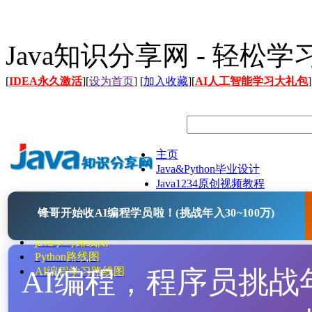
Java知识分享网 - 轻松
[
IDEA永久激活
][
设为首页
] [
加入收藏
][
AI人工智能学习大礼包
]
主页
Java&Python毕业设计
Java1234原创视频教程
Java文档
锋哥开始收AI编程学员啦！(挑战年入30~100万)
Java开源项目
Java工具
java学习路线图
Python路线图
AI编程，程序员挑战年入
AI编程学习路线图