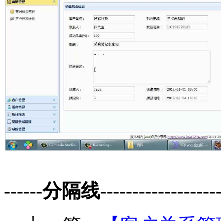
------分隔线--------------------