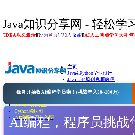
Java知识分享网 - 轻松
[
IDEA永久激活
][
设为首页
] [
加入收藏
][
AI人工智能学习大礼包
]
主页
Java&Python毕业设计
Java1234原创视频教程
Java文档
锋哥开始收AI编程学员啦！(挑战年入30~100万)
Java开源项目
Java工具
java学习路线图
Python路线图
AI编程，程序员挑战年入
AI编程学习路线图