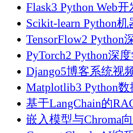
Flask3 Python W
Scikit-learn Pyth
TensorFlow2 Pyth
PyTorch2 Python
Django5博客系统视
Matplotlib3 Py
基于LangChain的
嵌入模型与Chroma