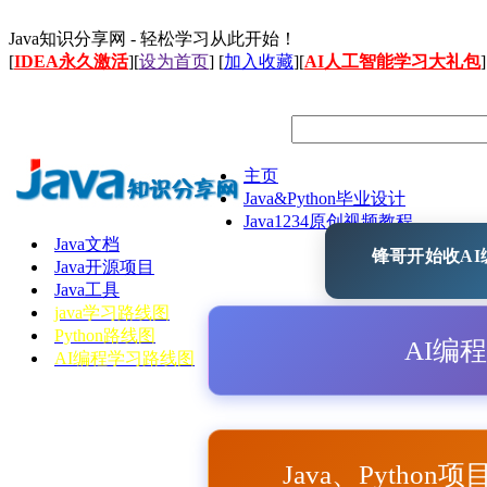
Java知识分享网 - 轻松学习从此开始！
[
IDEA永久激活
][
设为首页
] [
加入收藏
][
AI人工智能学习大礼包
]
主页
Java&Python毕业设计
Java1234原创视频教程
Java文档
锋哥开始收AI编
Java开源项目
Java工具
java学习路线图
Python路线图
AI编
AI编程学习路线图
Java、Python