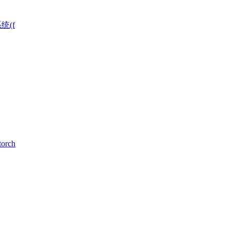
统(f
rch