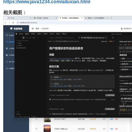
https://www.java1234.com/ailuxian.html
相关截图：