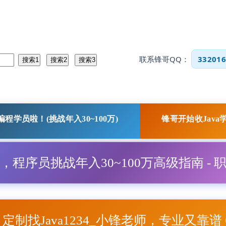
联系锋哥QQ：
332016
程学员啦！(挑战年入30~100万)
锋哥开始收Java
程，程序员挑战年入30~100万高级指南 - 
项目定制找Java1234_小锋老师，专业又靠谱 Q