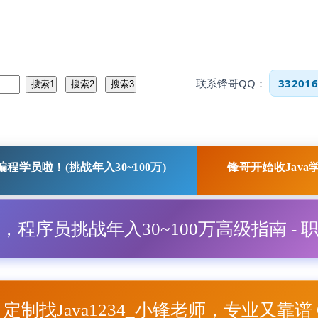
联系锋哥QQ：
332016
程学员啦！(挑战年入30~100万)
锋哥开始收Java
程，程序员挑战年入30~100万高级指南 - 
项目定制找Java1234_小锋老师，专业又靠谱 Q