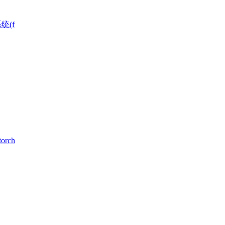
统(f
rch