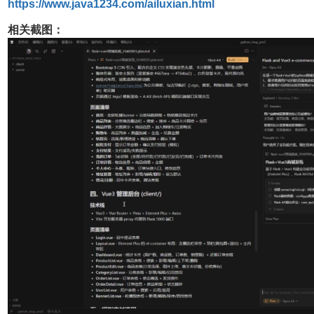
https://www.java1234.com/ailuxian.html
相关截图：