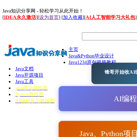
Java知识分享网 - 轻松学习从此开始！
[
IDEA永久激活
][
设为首页
] [
加入收藏
][
AI人工智能学习大礼包
]
主页
Java&Python毕业设计
Java1234原创视频教程
Java文档
锋哥开始收AI编
Java开源项目
Java工具
java学习路线图
Python路线图
AI编
AI编程学习路线图
Java、Python