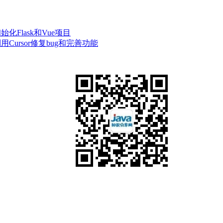
_初始化Flask和Vue项目
统_利用Cursor修复bug和完善功能