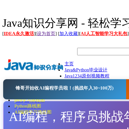
Java知识分享网 - 轻松
[
IDEA永久激活
][
设为首页
] [
加入收藏
][
AI人工智能学习大礼包
]
主页
Java&Python毕业设计
Java1234原创视频教程
Java文档
锋哥开始收AI编程学员啦！(挑战年入30~100万)
Java开源项目
Java工具
java学习路线图
Python路线图
AI编程，程序员挑战年入
AI编程学习路线图