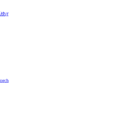
统(f
rch