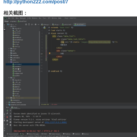
http://python222.com/post/7
相关截图：