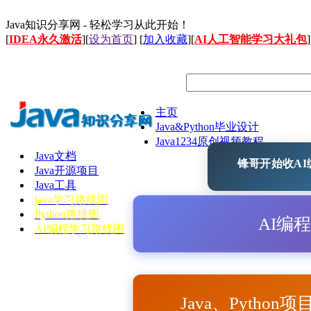
Java知识分享网 - 轻松学习从此开始！
[
IDEA永久激活
][
设为首页
] [
加入收藏
][
AI人工智能学习大礼包
]
主页
Java&Python毕业设计
Java1234原创视频教程
Java文档
锋哥开始收AI编
Java开源项目
Java工具
java学习路线图
Python路线图
AI编
AI编程学习路线图
Java、Python