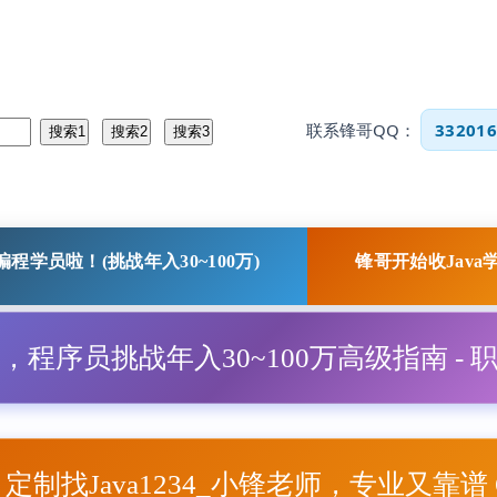
联系锋哥QQ：
332016
程学员啦！(挑战年入30~100万)
锋哥开始收Java
程，程序员挑战年入30~100万高级指南 - 
项目定制找Java1234_小锋老师，专业又靠谱 Q