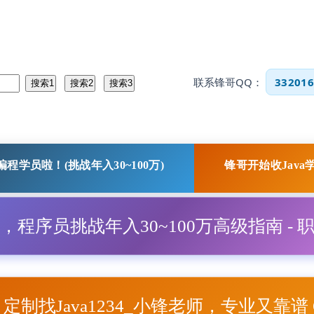
联系锋哥QQ：
332016
程学员啦！(挑战年入30~100万)
锋哥开始收Java
程，程序员挑战年入30~100万高级指南 - 
项目定制找Java1234_小锋老师，专业又靠谱 Q