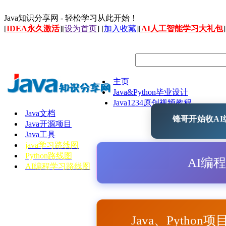
Java知识分享网 - 轻松学习从此开始！
[
IDEA永久激活
][
设为首页
] [
加入收藏
][
AI人工智能学习大礼包
]
主页
Java&Python毕业设计
Java1234原创视频教程
Java文档
锋哥开始收AI编
Java开源项目
Java工具
java学习路线图
Python路线图
AI编
AI编程学习路线图
Java、Python