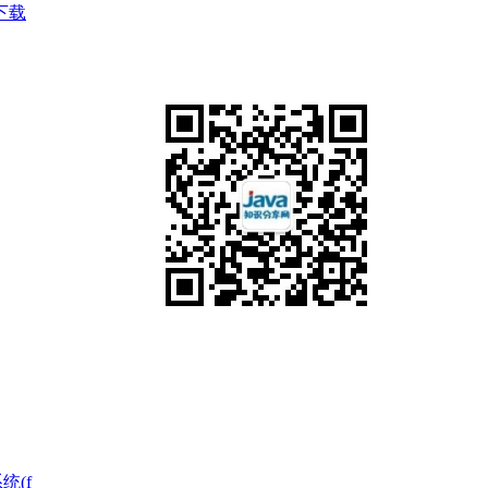
下载
统(f