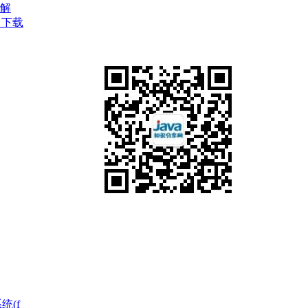
讲解
_下载
统(f