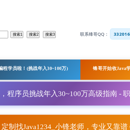
联系锋哥QQ：
332016
程学员啦！(挑战年入30~100万)
锋哥开始收Java
程，程序员挑战年入30~100万高级指南 - 
项目定制找Java1234_小锋老师，专业又靠谱 Q