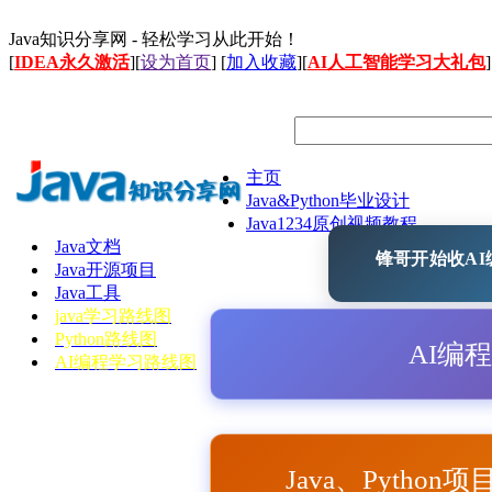
Java知识分享网 - 轻松学习从此开始！
[
IDEA永久激活
][
设为首页
] [
加入收藏
][
AI人工智能学习大礼包
]
主页
Java&Python毕业设计
Java1234原创视频教程
Java文档
锋哥开始收AI编
Java开源项目
Java工具
java学习路线图
Python路线图
AI编
AI编程学习路线图
Java、Python