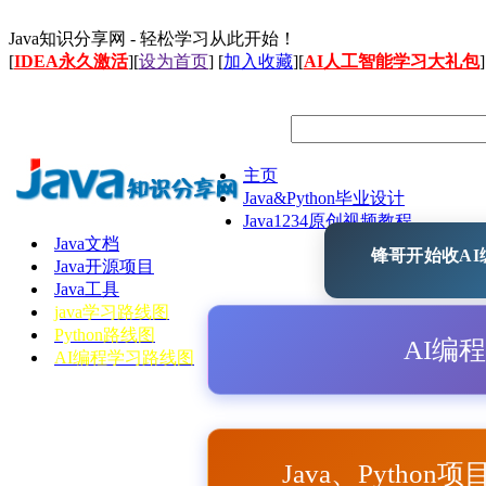
Java知识分享网 - 轻松学习从此开始！
[
IDEA永久激活
][
设为首页
] [
加入收藏
][
AI人工智能学习大礼包
]
主页
Java&Python毕业设计
Java1234原创视频教程
Java文档
锋哥开始收AI编
Java开源项目
Java工具
java学习路线图
Python路线图
AI编
AI编程学习路线图
Java、Python