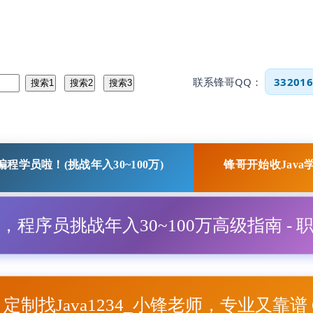
联系锋哥QQ：
332016
程学员啦！(挑战年入30~100万)
锋哥开始收Java
程，程序员挑战年入30~100万高级指南 - 
项目定制找Java1234_小锋老师，专业又靠谱 Q