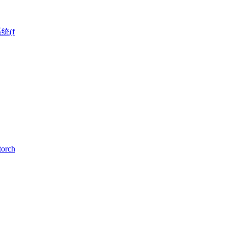
统(f
rch