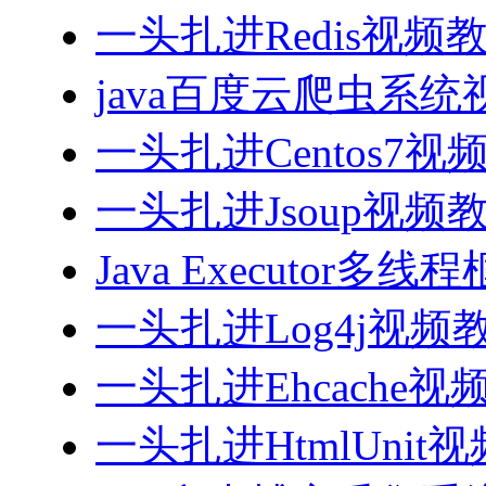
一头扎进Redis视频
java百度云爬虫系
一头扎进Centos7视
一头扎进Jsoup视频
Java Executor
一头扎进Log4j视频
一头扎进Ehcache视
一头扎进HtmlUnit