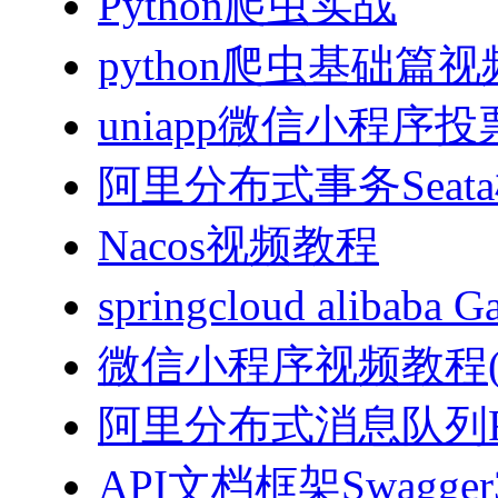
Python爬虫实战
python爬虫基础篇
uniapp微信小程序投票
阿里分布式事务Sea
Nacos视频教程
springcloud alibab
微信小程序视频教程(J
阿里分布式消息队列Ro
API文档框架Swagg