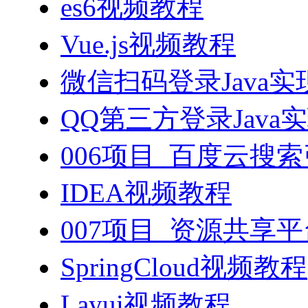
es6视频教程
Vue.js视频教程
微信扫码登录Java
QQ第三方登录Java
006项目_百度云搜
IDEA视频教程
007项目_资源共享
SpringCloud视频教程
Layui视频教程