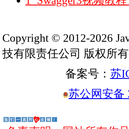
1_Swagger3视频教
Copyright © 2012-2
技有限责任公司 版权所有
备案号：
苏I
苏公网安备 32