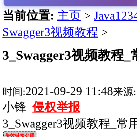
当前位置:
主页
>
Java1
Swagger3视频教程
>
3_Swagger3视频教
2021-09-29 11:48
时间:
来源:
小锋
侵权举报
3_Swagger3视频教程
失效链接处理