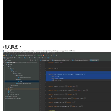
相关截图：