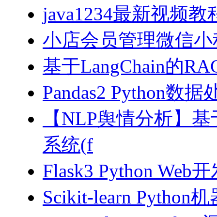
java1234最新视频教
小店会员管理微信小
基于LangChain的
Pandas2 Pytho
【NLP舆情分析】基于
系统(f
Flask3 Python W
Scikit-learn Pyth