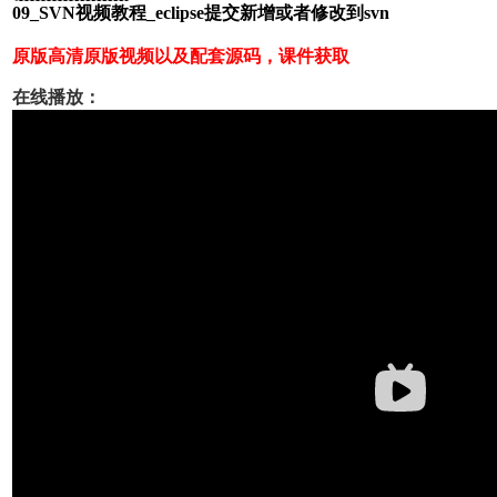
09_SVN视频教程_eclipse提交新增或者修改到svn
原版高清原版视频以及配套源码，课件获取
在线播放：