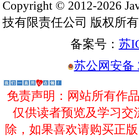
Copyright © 2012-2
技有限责任公司 版权所有
备案号：
苏I
苏公网安备 32
免责声明：网站所有作
仅供读者预览及学习交
除，如果喜欢请购买正版