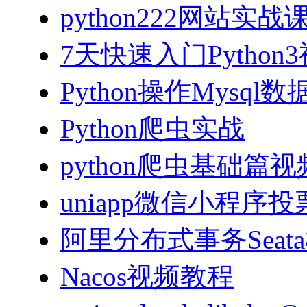
python222网站实
7天快速入门Python
Python操作Mysql
Python爬虫实战
python爬虫基础篇
uniapp微信小程序投票
阿里分布式事务Sea
Nacos视频教程