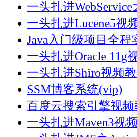
一头扎进WebServi
一头扎进Lucene5视
Java入门级项目全程实
一头扎进Oracle 11
一头扎进Shiro视频
SSM博客系统(vip)
百度云搜索引擎视频
一头扎进Maven3视