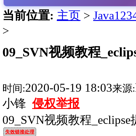
当前位置:
主页
>
Java1
>
09_SVN视频教程_ecl
2020-05-19 18:03
时间:
来源:
小锋
侵权举报
09_SVN视频教程_ecli
失效链接处理