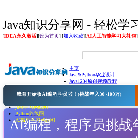
Java知识分享网 - 轻松
[
IDEA永久激活
][
设为首页
] [
加入收藏
][
AI人工智能学习大礼包
]
主页
Java&Python毕业设计
Java1234原创视频教程
Java文档
锋哥开始收AI编程学员啦！(挑战年入30~100万)
Java开源项目
Java工具
java学习路线图
Python路线图
AI编程，程序员挑战年入
AI编程学习路线图