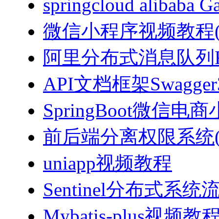
springcloud alibab
微信小程序视频教程(J
阿里分布式消息队列Ro
API文档框架Swagg
SpringBoot微信电商
前后端分离权限系统(Spri
uniapp视频教程
Sentinel分布式
Mybatis-plus视频教