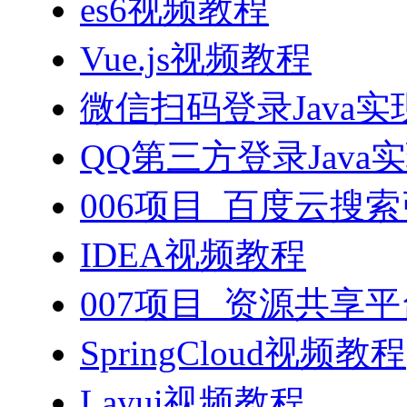
es6视频教程
Vue.js视频教程
微信扫码登录Java
QQ第三方登录Java
006项目_百度云搜
IDEA视频教程
007项目_资源共享
SpringCloud视频教程
Layui视频教程