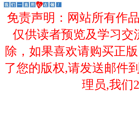
免责声明：网站所有作
仅供读者预览及学习交
除，如果喜欢请购买正版
了您的版权,请发送邮件到 cao
理员,我们