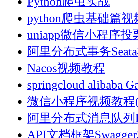
Python爬虫实战
python爬虫基础篇
uniapp微信小程序投票
阿里分布式事务Sea
Nacos视频教程
springcloud alibab
微信小程序视频教程(J
阿里分布式消息队列Ro
API文档框架Swagg