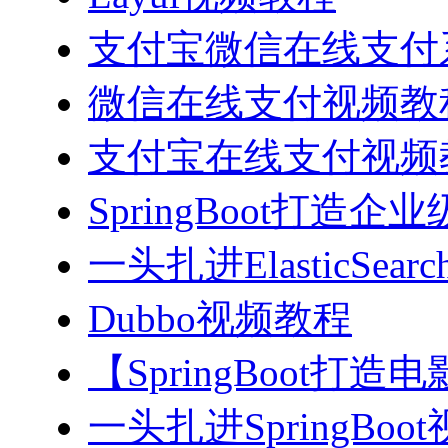
支付宝微信在线支付系
微信在线支付视频教
支付宝在线支付视频
SpringBoot打造
一头扎进ElasticSea
Dubbo视频教程
【SpringBoot打
一头扎进SpringBoo