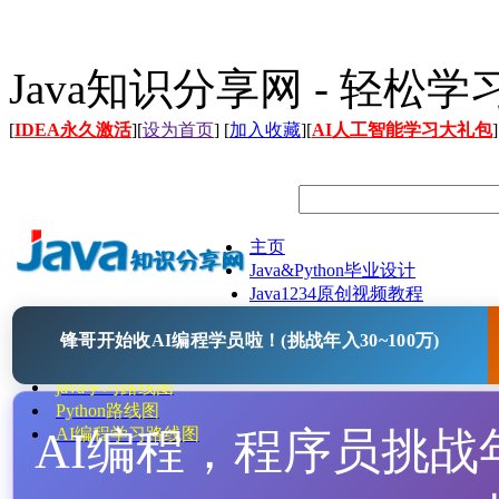
Java知识分享网 - 轻松
[
IDEA永久激活
][
设为首页
] [
加入收藏
][
AI人工智能学习大礼包
]
主页
Java&Python毕业设计
Java1234原创视频教程
Java文档
锋哥开始收AI编程学员啦！(挑战年入30~100万)
Java开源项目
Java工具
java学习路线图
Python路线图
AI编程，程序员挑战年入
AI编程学习路线图