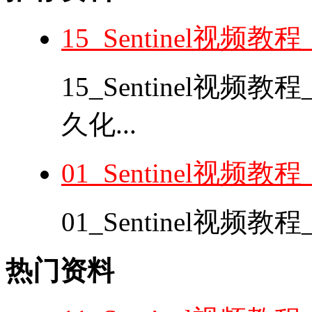
15_Sentinel视频教程_
15_Sentinel视频教程
久化...
01_Sentinel视频
01_Sentinel视频教程
热门资料