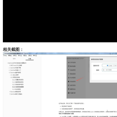
相关截图：