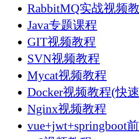
RabbitMQ实战视频教程
Java专题课程
GIT视频教程
SVN视频教程
Mycat视频教程
Docker视频教程(快
Nginx视频教程
vue+jwt+sprin