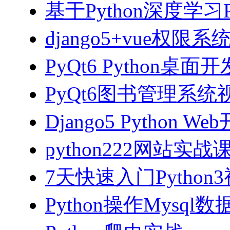
基于Python深度学习
django5+vue权限
PyQt6 Python桌
PyQt6图书管理系统视
Django5 Python 
python222网站实
7天快速入门Python
Python操作Mysql