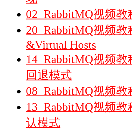
02_RabbitMQ视频
20_RabbitMQ视
&Virtual Hosts
14_RabbitMQ视频
回退模式
08_RabbitMQ视频教
13_RabbitMQ视频
认模式