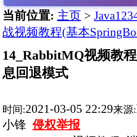
当前位置:
主页
>
Java1
战视频教程(基本SpringBo
14_RabbitMQ视频教
息回退模式
2021-03-05 22:29
时间:
来源:
小锋
侵权举报