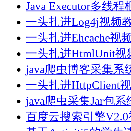
Java Executor
一头扎进Log4j视频
一头扎进Ehcache视
一头扎进HtmlUnit
java爬虫博客采集
一头扎进HttpClien
java爬虫采集Jar包
百度云搜索引擎V2.