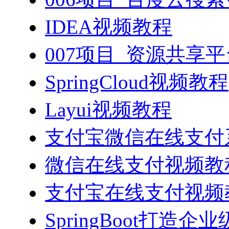
IDEA视频教程
007项目_资源共享
SpringCloud视频教程
Layui视频教程
支付宝微信在线支付系
微信在线支付视频教
支付宝在线支付视频
SpringBoot打造