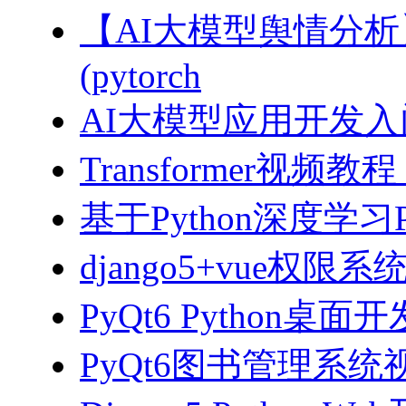
【AI大模型舆情分
(pytorch
AI大模型应用开发入门-拥
Transformer视
基于Python深度学习
django5+vue权限
PyQt6 Python桌
PyQt6图书管理系统视