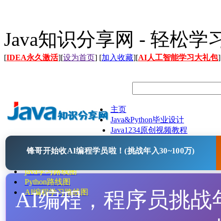
Java知识分享网 - 轻松
[
IDEA永久激活
][
设为首页
] [
加入收藏
][
AI人工智能学习大礼包
]
主页
Java&Python毕业设计
Java1234原创视频教程
Java文档
锋哥开始收AI编程学员啦！(挑战年入30~100万)
Java开源项目
Java工具
java学习路线图
Python路线图
AI编程，程序员挑战年入
AI编程学习路线图