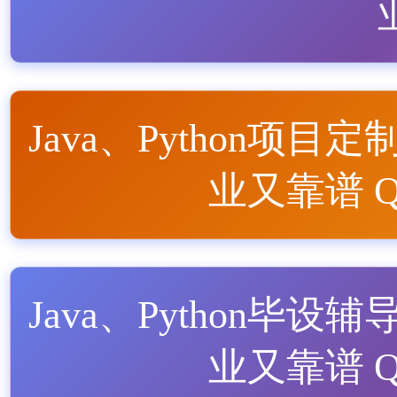
Java、Python项目定
业又靠谱 QQ
Java、Python毕设辅
业又靠谱 QQ