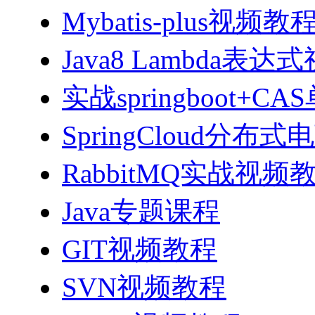
Mybatis-plus视频教
Java8 Lambda表
实战springboot
SpringCloud分
RabbitMQ实战视频教程
Java专题课程
GIT视频教程
SVN视频教程