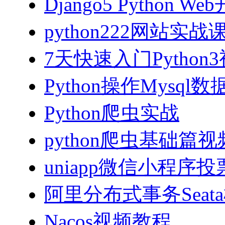
Django5 Python 
python222网站实
7天快速入门Python
Python操作Mysql
Python爬虫实战
python爬虫基础篇
uniapp微信小程序投票
阿里分布式事务Sea
Nacos视频教程