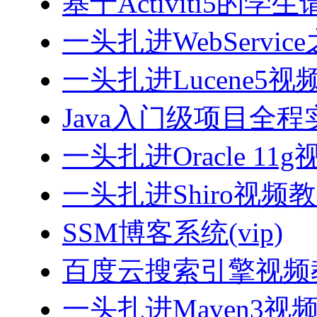
基于Activiti5
一头扎进WebServi
一头扎进Lucene5视
Java入门级项目全程实
一头扎进Oracle 11
一头扎进Shiro视频
SSM博客系统(vip)
百度云搜索引擎视频
一头扎进Maven3视