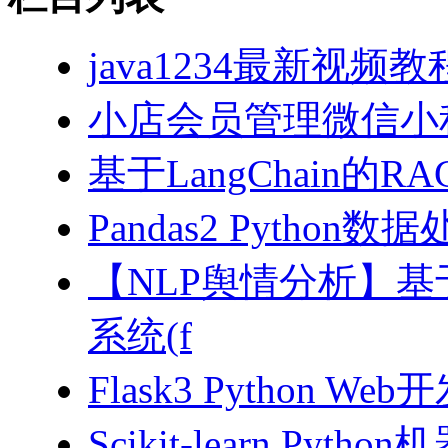
java1234最新视频教
小店会员管理微信小
基于LangChain的
Pandas2 Pytho
【NLP舆情分析】基于
系统(f
Flask3 Python W
Scikit-learn Pyth