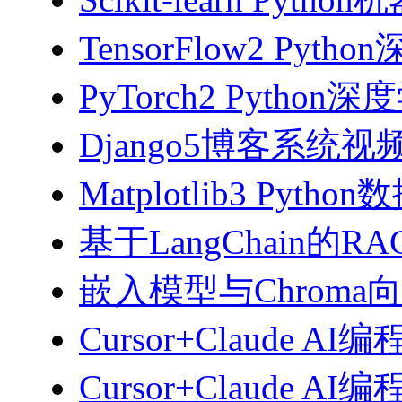
TensorFlow2 Pyth
PyTorch2 Python
Django5博客系统视
Matplotlib3 Py
基于LangChain的
嵌入模型与Chroma
Cursor+Claude AI
Cursor+Claude