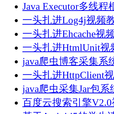
Java Executor
一头扎进Log4j视频
一头扎进Ehcache视
一头扎进HtmlUnit
java爬虫博客采集
一头扎进HttpClien
java爬虫采集Jar包
百度云搜索引擎V2.