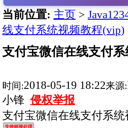
当前位置:
主页
>
Java1
线支付系统视频教程(vip)
支付宝微信在线支付系
2018-05-19 18:22
时间:
来源:
小锋
侵权举报
支付宝微信在线支付系统
失效链接处理