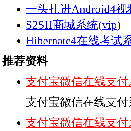
一头扎进Android4
S2SH商城系统(vip)
Hibernate4在线考试
推荐资料
支付宝微信在线支付
支付宝微信在线支付系
支付宝微信在线支付