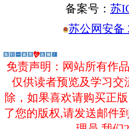
备案号：
苏I
苏公网安备 32
免责声明：网站所有作
仅供读者预览及学习交
除，如果喜欢请购买正版
了您的版权,请发送邮件到 cao
理员,我们