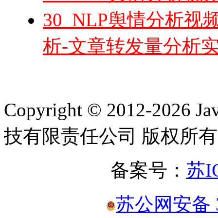
30_NLP舆情分析
析-文章转发量分析
Copyright © 2012-2
技有限责任公司 版权所有
备案号：
苏I
苏公网安备 32