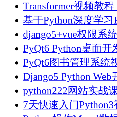
Transformer视
基于Python深度学习
django5+vue权限
PyQt6 Python桌
PyQt6图书管理系统视
Django5 Python 
python222网站实
7天快速入门Python