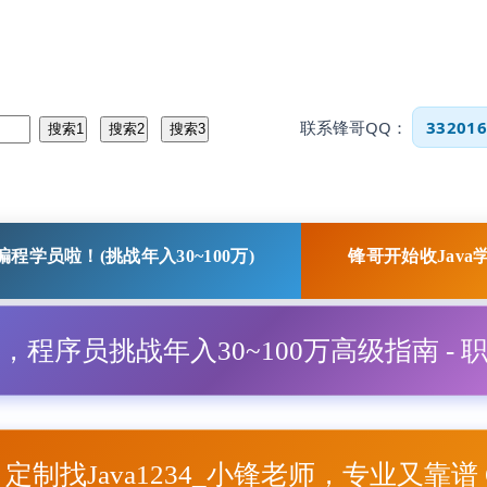
联系锋哥QQ：
332016
程学员啦！(挑战年入30~100万)
锋哥开始收Java
程，程序员挑战年入30~100万高级指南 - 
项目定制找Java1234_小锋老师，专业又靠谱 Q