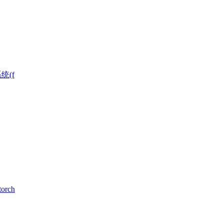
统(f
rch