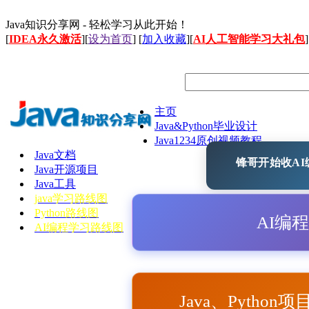
Java知识分享网 - 轻松学习从此开始！
[
IDEA永久激活
][
设为首页
] [
加入收藏
][
AI人工智能学习大礼包
]
主页
Java&Python毕业设计
Java1234原创视频教程
Java文档
锋哥开始收AI编
Java开源项目
Java工具
java学习路线图
Python路线图
AI编
AI编程学习路线图
Java、Python