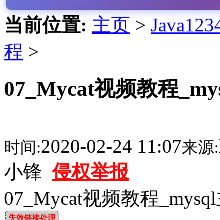
当前位置:
主页
>
Java1
程
>
07_Mycat视频教程_m
2020-02-24 11:07
时间:
来源:
小锋
侵权举报
07_Mycat视频教程_my
失效链接处理