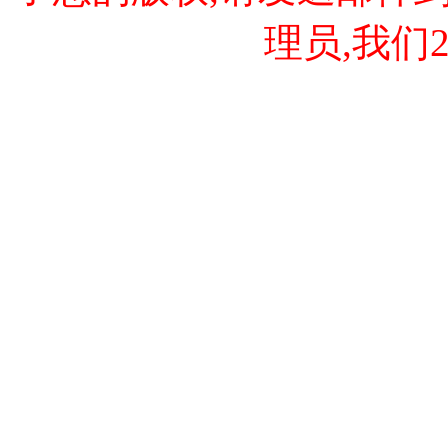
理员,我们