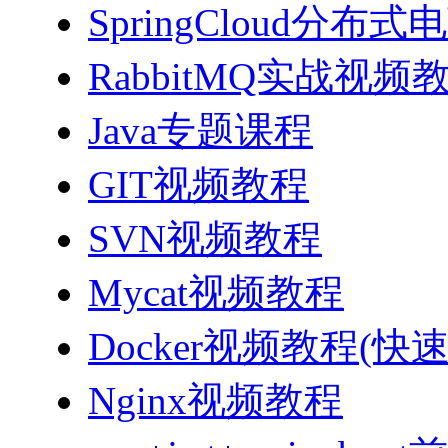
SpringCloud分
RabbitMQ实战视频教程
Java专题课程
GIT视频教程
SVN视频教程
Mycat视频教程
Docker视频教程(快
Nginx视频教程