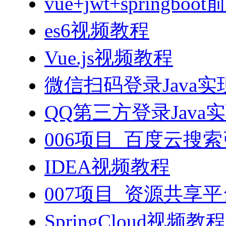
vue+jwt+sprin
es6视频教程
Vue.js视频教程
微信扫码登录Java
QQ第三方登录Java
006项目_百度云搜
IDEA视频教程
007项目_资源共享
SpringCloud视频教程