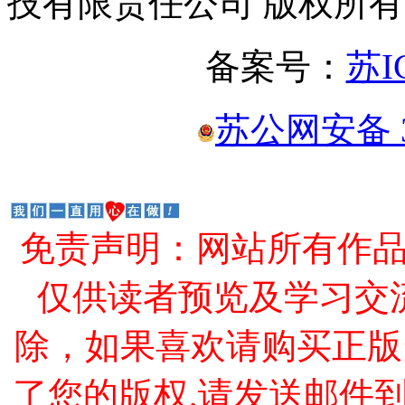
技有限责任公司 版权所有
备案号：
苏I
苏公网安备 32
免责声明：网站所有作
仅供读者预览及学习交
除，如果喜欢请购买正版
了您的版权,请发送邮件到 cao