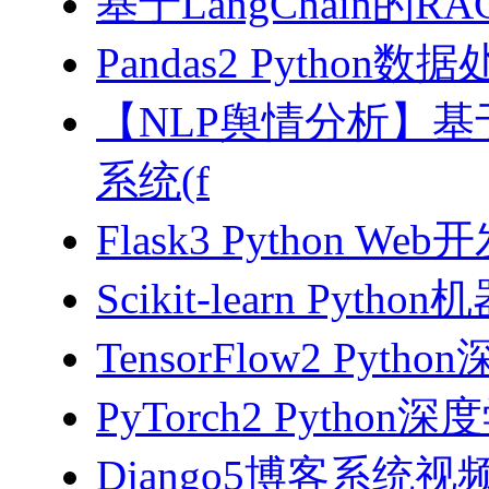
基于LangChain的
Pandas2 Pytho
【NLP舆情分析】基于
系统(f
Flask3 Python W
Scikit-learn Pyth
TensorFlow2 Pyth
PyTorch2 Python
Django5博客系统视