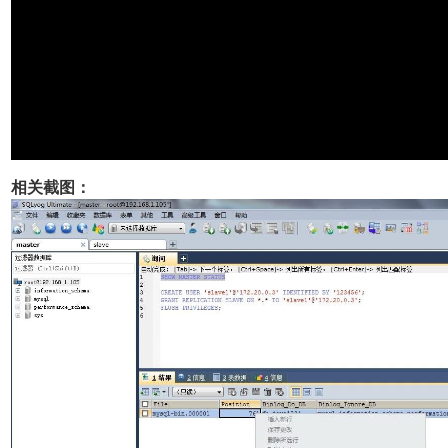
相关截图：