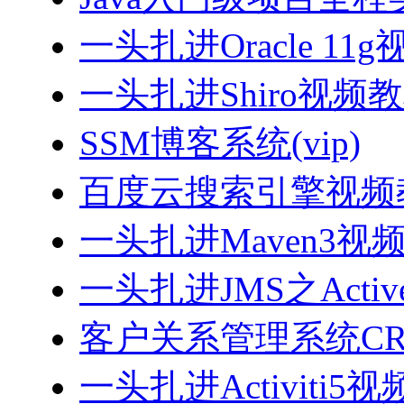
一头扎进Oracle 11
一头扎进Shiro视频
SSM博客系统(vip)
百度云搜索引擎视频
一头扎进Maven3视
一头扎进JMS之Acti
客户关系管理系统CRM
一头扎进Activiti5