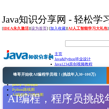
Java知识分享网 - 轻松
[
IDEA永久激活
][
设为首页
] [
加入收藏
][
AI人工智能学习大礼包
]
主页
Java&Python毕业设计
Java1234原创视频教程
Java文档
锋哥开始收AI编程学员啦！(挑战年入30~100万)
Java开源项目
Java工具
java学习路线图
Python路线图
AI编程，程序员挑战年入
AI编程学习路线图