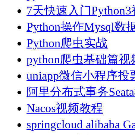
7天快速入门Python
Python操作Mysql
Python爬虫实战
python爬虫基础篇
uniapp微信小程序投票
阿里分布式事务Sea
Nacos视频教程
springcloud alibab