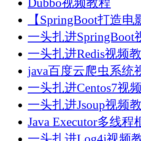
Dubbo视频教程
【SpringBoot打
一头扎进SpringBoo
一头扎进Redis视频
java百度云爬虫系
一头扎进Centos7视
一头扎进Jsoup视频
Java Executor
一头扎进Log4j视频