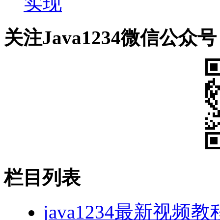
实现
关注Java1234微信公众号
栏目列表
java1234最新视频教