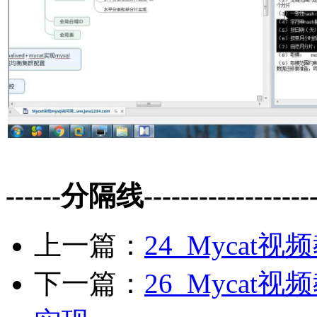
------分隔线--------------------
上一篇：
24_Mycat
下一篇：
26_Mycat