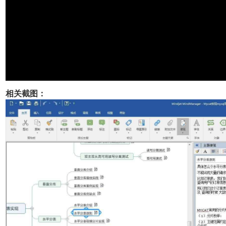
相关截图：