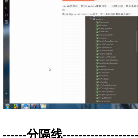
------分隔线--------------------