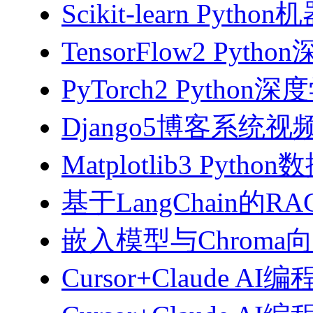
Scikit-learn Pyth
TensorFlow2 Pyth
PyTorch2 Python
Django5博客系统视
Matplotlib3 Py
基于LangChain的
嵌入模型与Chroma
Cursor+Claude AI