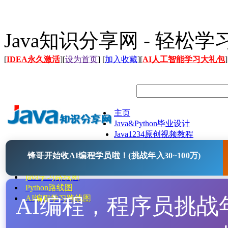
Java知识分享网 - 轻松
[
IDEA永久激活
][
设为首页
] [
加入收藏
][
AI人工智能学习大礼包
]
主页
Java&Python毕业设计
Java1234原创视频教程
Java文档
锋哥开始收AI编程学员啦！(挑战年入30~100万)
Java开源项目
Java工具
java学习路线图
Python路线图
AI编程，程序员挑战年入
AI编程学习路线图