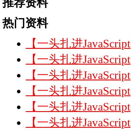
推荐资料
热门资料
【一头扎进JavaScr
【一头扎进JavaScr
【一头扎进JavaScr
【一头扎进JavaScr
【一头扎进JavaScr
【一头扎进JavaScr