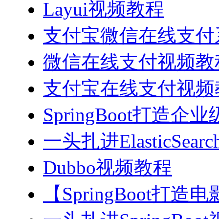
Layui视频教程
支付宝微信在线支付系
微信在线支付视频教
支付宝在线支付视频
SpringBoot打造
一头扎进ElasticSea
Dubbo视频教程
【SpringBoot打