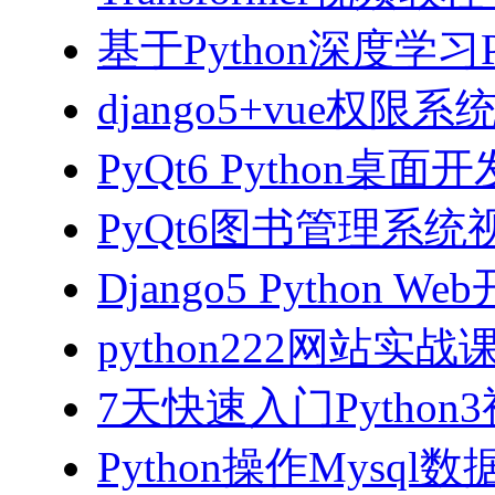
基于Python深度学习
django5+vue权限
PyQt6 Python桌
PyQt6图书管理系统视
Django5 Python 
python222网站实
7天快速入门Python
Python操作Mysql