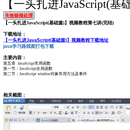
【一头扎进JavaScript
失效链接处理
【一头扎进JavaScript(基础篇)】视频教程第七讲(完结)
下载地址：
【一头扎进JavaScript(基础篇)】视频教程下载地址
java学习路线图打包下载
主要内容：
第五章 JavaScript常用函数
第一节：JavaScript全局函数
第二节：JavaScript window对象常用方法及事件
相关截图：