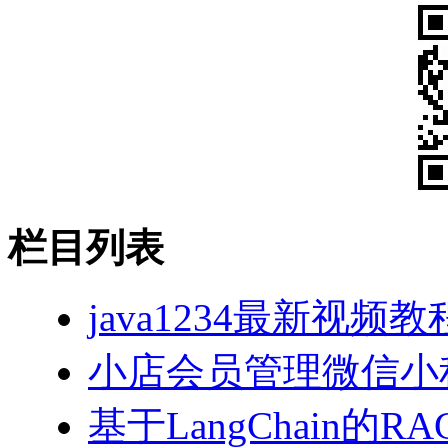
栏目列表
java1234最新视频教
小店会员管理微信小
基于LangChain的