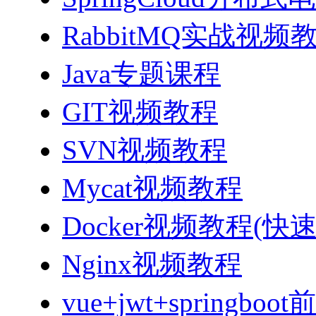
RabbitMQ实战视频教程
Java专题课程
GIT视频教程
SVN视频教程
Mycat视频教程
Docker视频教程(快
Nginx视频教程
vue+jwt+sprin