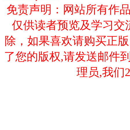
免责声明：网站所有作
仅供读者预览及学习交
除，如果喜欢请购买正版
了您的版权,请发送邮件到 cao
理员,我们