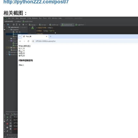
http://python222.com/post/7
相关截图：