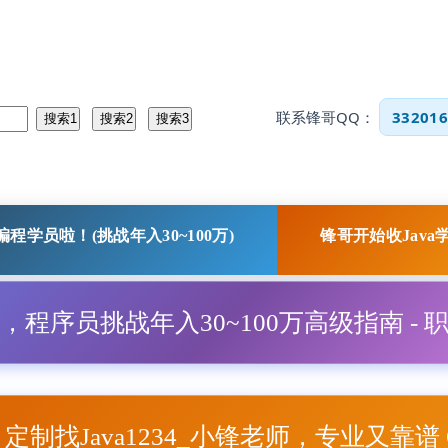
联系锋哥QQ：
332016
程学员啦！(挑战年入30~100万)
锋哥开始收Java
程，程序员挑战年入30~100万高级指南 - 
项目定制找Java1234_小锋老师，专业又靠谱 Q