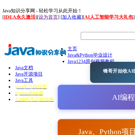
Java知识分享网 - 轻松学习从此开始！
[
IDEA永久激活
][
设为首页
] [
加入收藏
][
AI人工智能学习大礼包
]
主页
Java&Python毕业设计
Java1234原创视频教程
Java文档
锋哥开始收AI编
Java开源项目
Java工具
java学习路线图
Python路线图
AI编
AI编程学习路线图
Java、Python