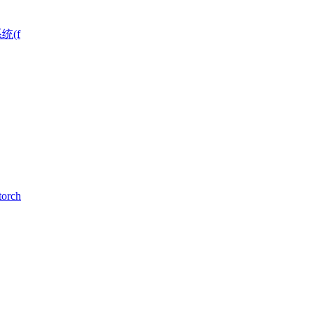
统(f
rch