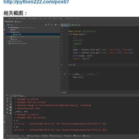
http://python222.com/post/7
相关截图：