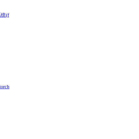
统(f
rch