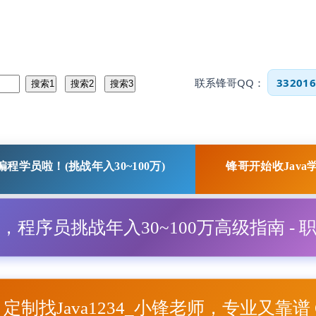
联系锋哥QQ：
332016
程学员啦！(挑战年入30~100万)
锋哥开始收Java
程，程序员挑战年入30~100万高级指南 - 
项目定制找Java1234_小锋老师，专业又靠谱 Q