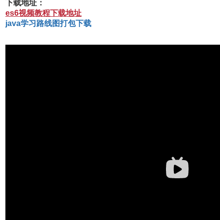
下载地址：
es6视频教程下载地址
java学习路线图打包下载