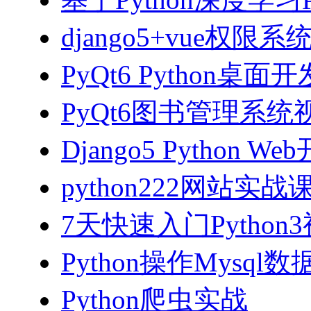
django5+vue权限
PyQt6 Python桌
PyQt6图书管理系统视
Django5 Python 
python222网站实
7天快速入门Python
Python操作Mysql
Python爬虫实战