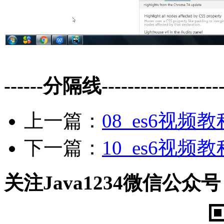
------分隔线--------------------
上一篇：
08_es6视频
下一篇：
10_es6视频教程
关注Java1234微信公众号