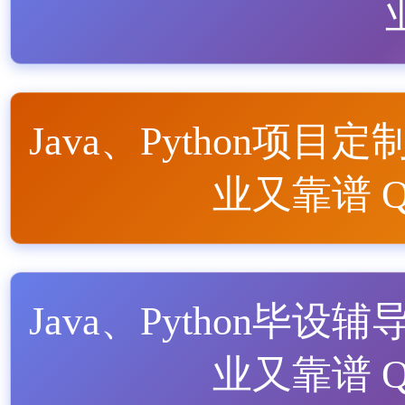
Java、Python项目定
业又靠谱 QQ
Java、Python毕设辅
业又靠谱 QQ