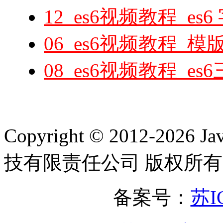
12_es6视频教程_es
06_es6视频教程_
08_es6视频教程_e
Copyright © 2012-2
技有限责任公司 版权所有
备案号：
苏I