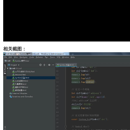
相关截图：