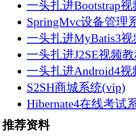
一头扎进Bootstrap
SpringMvc设备管理系
一头扎进MyBatis3
一头扎进J2SE视频教程
一头扎进Android4
S2SH商城系统(vip)
Hibernate4在线考试
推荐资料