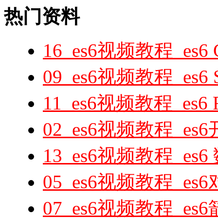
热门资料
16_es6视频教程_es6 
09_es6视频教程_es6 
11_es6视频教程_es6 Re
02_es6视频教程_es6
13_es6视频教程_es
05_es6视频教程_es
07_es6视频教程_es