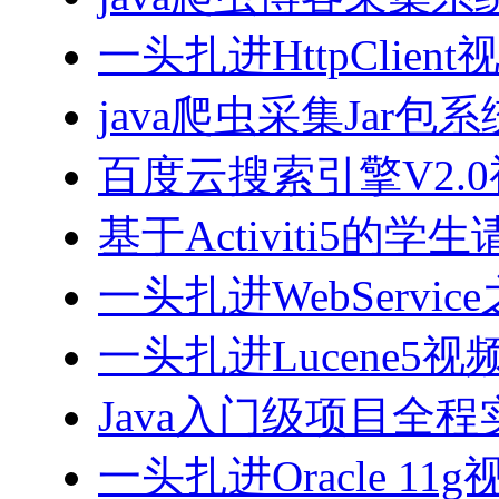
一头扎进HttpClien
java爬虫采集Jar包
百度云搜索引擎V2.
基于Activiti5
一头扎进WebServi
一头扎进Lucene5视
Java入门级项目全程实
一头扎进Oracle 11