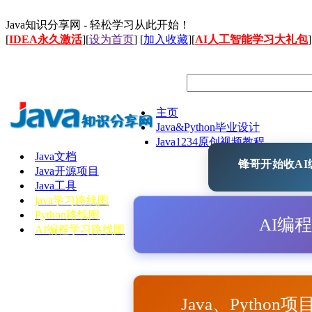
Java知识分享网 - 轻松学习从此开始！
[
IDEA永久激活
][
设为首页
] [
加入收藏
][
AI人工智能学习大礼包
]
主页
Java&Python毕业设计
Java1234原创视频教程
Java文档
锋哥开始收AI编
Java开源项目
Java工具
java学习路线图
Python路线图
AI编
AI编程学习路线图
Java、Python