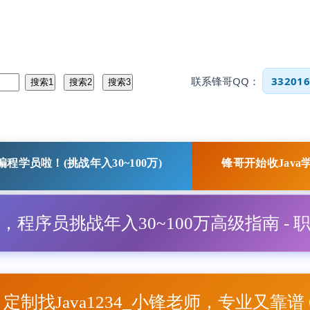
联系锋哥QQ：
332016
程学员啦！(挑战年入30~100万)
锋哥开始收Java
程，程序员挑战年入30~100万高级指南 - 
项目定制找Java1234_小锋老师，专业又靠谱 Q