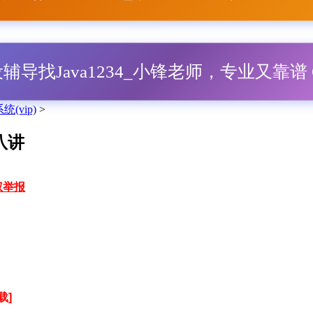
毕设辅导找Java1234_小锋老师，专业又靠谱 Q
统(vip)
>
八讲
权举报
载]