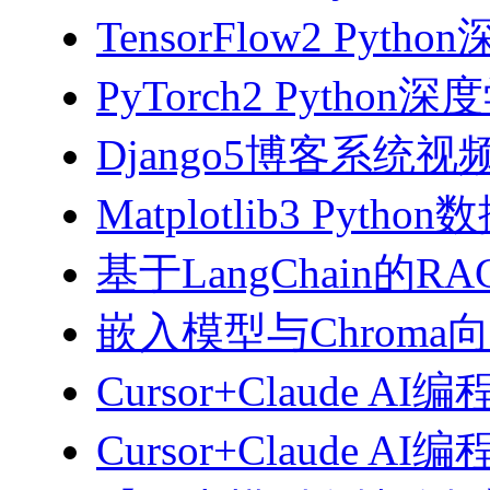
TensorFlow2 Pyth
PyTorch2 Python
Django5博客系统视
Matplotlib3 Py
基于LangChain的
嵌入模型与Chroma
Cursor+Claude AI
Cursor+Claude