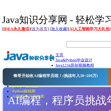
Java知识分享网 - 轻松
[
IDEA永久激活
][
设为首页
] [
加入收藏
][
AI人工智能学习大礼包
]
主页
Java&Python毕业设计
Java1234原创视频教程
Java文档
锋哥开始收AI编程学员啦！(挑战年入30~100万)
Java开源项目
Java工具
java学习路线图
Python路线图
AI编程，程序员挑战年入
AI编程学习路线图