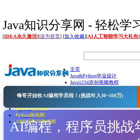
Java知识分享网 - 轻松
[
IDEA永久激活
][
设为首页
] [
加入收藏
][
AI人工智能学习大礼包
]
主页
Java&Python毕业设计
Java1234原创视频教程
Java文档
锋哥开始收AI编程学员啦！(挑战年入30~100万)
Java开源项目
Java工具
java学习路线图
Python路线图
AI编程，程序员挑战年入
AI编程学习路线图