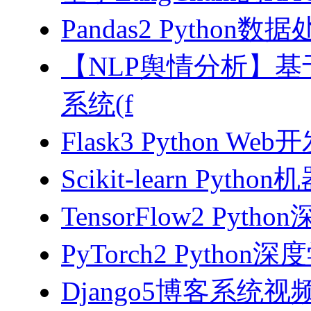
Pandas2 Pytho
【NLP舆情分析】基于
系统(f
Flask3 Python W
Scikit-learn Pyth
TensorFlow2 Pyth
PyTorch2 Python
Django5博客系统视