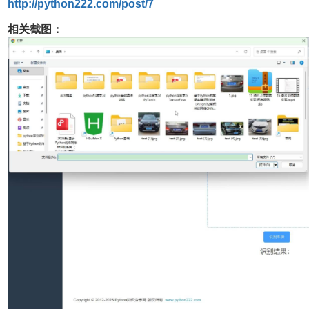
http://python222.com/post/7
相关截图：