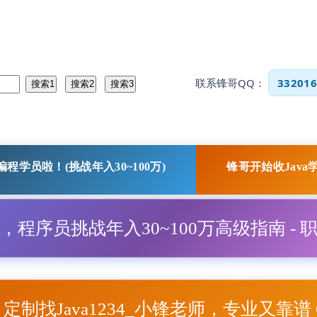
联系锋哥QQ：
332016
程学员啦！(挑战年入30~100万)
锋哥开始收Java
程，程序员挑战年入30~100万高级指南 - 
项目定制找Java1234_小锋老师，专业又靠谱 Q