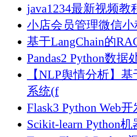
java1234最新视频教
小店会员管理微信小
基于LangChain的
Pandas2 Pytho
【NLP舆情分析】基于
系统(f
Flask3 Python W
Scikit-learn Pyth