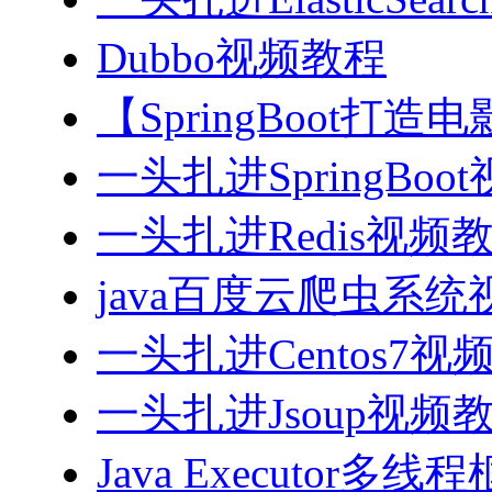
Dubbo视频教程
【SpringBoot打
一头扎进SpringBoo
一头扎进Redis视频
java百度云爬虫系
一头扎进Centos7视
一头扎进Jsoup视频
Java Executor