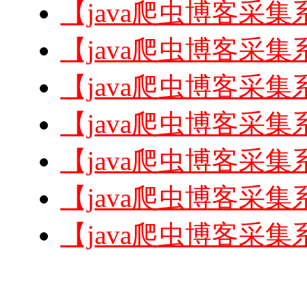
【java爬虫博客采
【java爬虫博客采
【java爬虫博客采
【java爬虫博客采
【java爬虫博客采
【java爬虫博客采
【java爬虫博客采