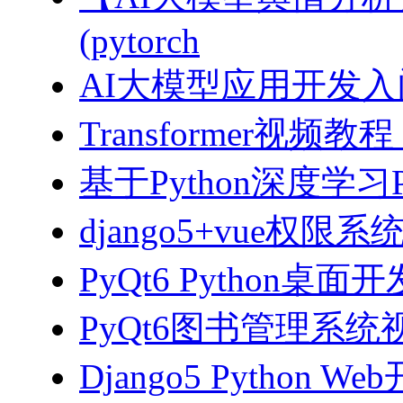
(pytorch
AI大模型应用开发入门-拥
Transformer视
基于Python深度学习
django5+vue权限
PyQt6 Python桌
PyQt6图书管理系统视
Django5 Python 