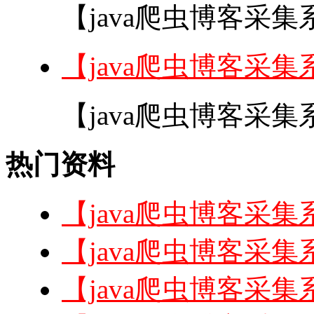
【java爬虫博客采集
【java爬虫博客采
【java爬虫博客采集
热门资料
【java爬虫博客采
【java爬虫博客采
【java爬虫博客采