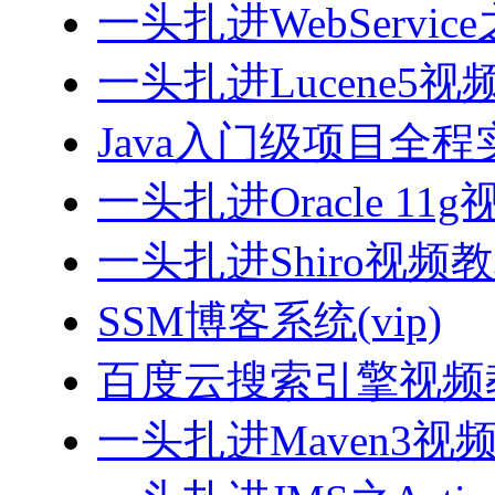
一头扎进WebServi
一头扎进Lucene5视
Java入门级项目全程实
一头扎进Oracle 11
一头扎进Shiro视频
SSM博客系统(vip)
百度云搜索引擎视频
一头扎进Maven3视