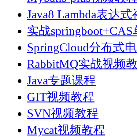
Java8 Lambda表
实战springboot
SpringCloud分
RabbitMQ实战视频教程
Java专题课程
GIT视频教程
SVN视频教程
Mycat视频教程