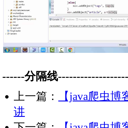
------分隔线--------------------
上一篇：
【java爬
讲
下一篇：
【java爬