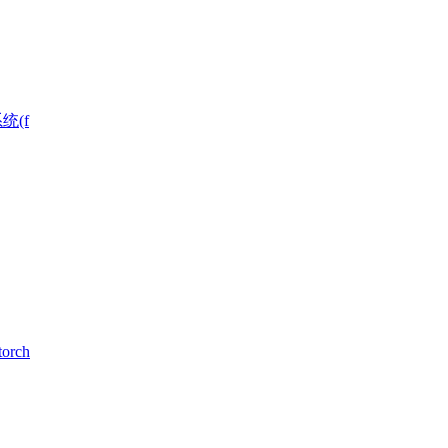
统(f
rch