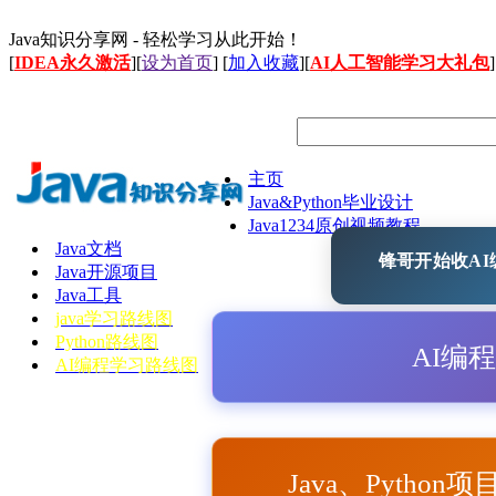
Java知识分享网 - 轻松学习从此开始！
[
IDEA永久激活
][
设为首页
] [
加入收藏
][
AI人工智能学习大礼包
]
主页
Java&Python毕业设计
Java1234原创视频教程
Java文档
锋哥开始收AI编
Java开源项目
Java工具
java学习路线图
Python路线图
AI编
AI编程学习路线图
Java、Python