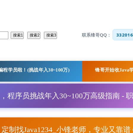
联系锋哥QQ：
332016
程学员啦！(挑战年入30~100万)
锋哥开始收Java
程，程序员挑战年入30~100万高级指南 - 
项目定制找Java1234_小锋老师，专业又靠谱 Q