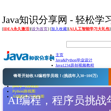
Java知识分享网 - 轻松
[
IDEA永久激活
][
设为首页
] [
加入收藏
][
AI人工智能学习大礼包
]
主页
Java&Python毕业设计
Java1234原创视频教程
Java文档
锋哥开始收AI编程学员啦！(挑战年入30~100万)
Java开源项目
Java工具
java学习路线图
Python路线图
AI编程，程序员挑战年入
AI编程学习路线图