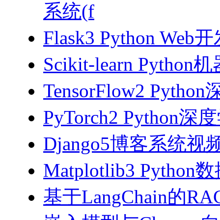
系统(f
Flask3 Python W
Scikit-learn Pyth
TensorFlow2 Pyth
PyTorch2 Python
Django5博客系统视
Matplotlib3 Py
基于LangChain的