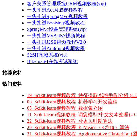
客户关系管理系统CRM视频教程(vip)
一头扎进Activiti5视频教程
一头扎进SpringMvc视频教程
一头扎进Bootstrap视频教程
SpringMvc设备管理系统(vip)
一头扎进MyBatis3视频教程
一头扎进J2SE视频教程V2.0
一头扎进Android4视频教程
S2SH商城系统(vip)
Hibernate4在线考试系统
推荐资料
热门资料
19_Scikit-learn视频教程_特征提取 线性判别分析 (LD
03_Scikit-learn视频教程_机器学习开发流程
05_Scikit-learn视频教程_数据集介绍
11_Scikit-learn视频教程_词袋模型(中文文本处理) - Coun
22_Scikit-learn视频教程_朴素贝叶斯算法
29_Scikit-learn视频教程_K-Means（K均值）算法
31_Scikit-learn视频教程_Agglomerative Clust