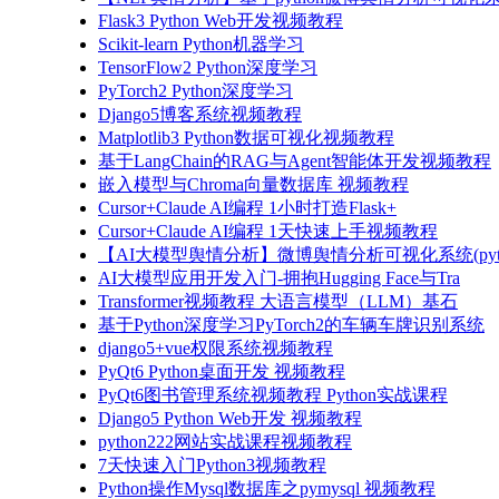
Flask3 Python Web开发视频教程
Scikit-learn Python机器学习
TensorFlow2 Python深度学习
PyTorch2 Python深度学习
Django5博客系统视频教程
Matplotlib3 Python数据可视化视频教程
基于LangChain的RAG与Agent智能体开发视频教程
嵌入模型与Chroma向量数据库 视频教程
Cursor+Claude AI编程 1小时打造Flask+
Cursor+Claude AI编程 1天快速上手视频教程
【AI大模型舆情分析】微博舆情分析可视化系统(pyto
AI大模型应用开发入门-拥抱Hugging Face与Tra
Transformer视频教程 大语言模型（LLM）基石
基于Python深度学习PyTorch2的车辆车牌识别系统
django5+vue权限系统视频教程
PyQt6 Python桌面开发 视频教程
PyQt6图书管理系统视频教程 Python实战课程
Django5 Python Web开发 视频教程
python222网站实战课程视频教程
7天快速入门Python3视频教程
Python操作Mysql数据库之pymysql 视频教程