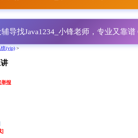
毕设辅导找Java1234_小锋老师，专业又靠谱 Q
(vip)
>
五讲
权举报
]
]