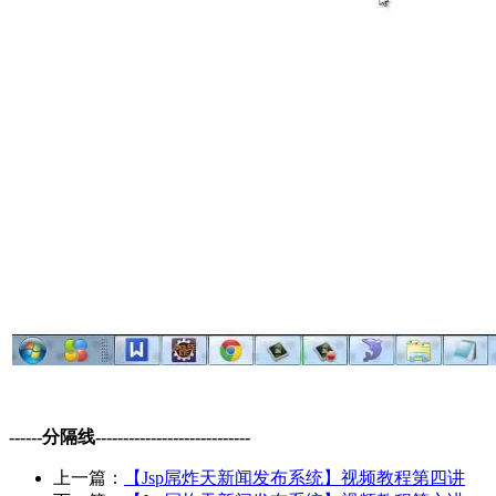
------分隔线----------------------------
上一篇：
【Jsp屌炸天新闻发布系统】视频教程第四讲