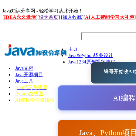
Java知识分享网 - 轻松学习从此开始！
[
IDEA永久激活
][
设为首页
] [
加入收藏
][
AI人工智能学习大礼包
]
主页
Java&Python毕业设计
Java1234原创视频教程
Java文档
锋哥开始收AI编
Java开源项目
Java工具
java学习路线图
Python路线图
AI编
AI编程学习路线图
Java、Python