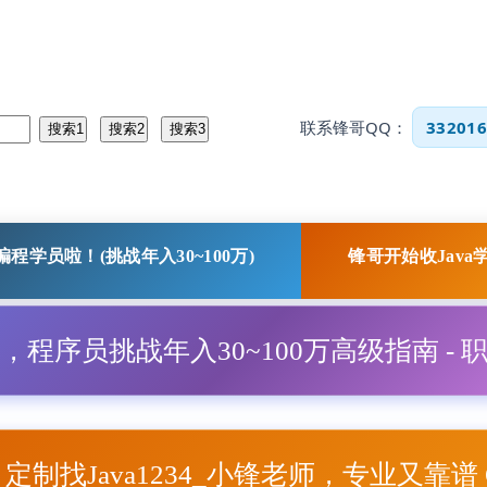
联系锋哥QQ：
332016
程学员啦！(挑战年入30~100万)
锋哥开始收Java
程，程序员挑战年入30~100万高级指南 - 
项目定制找Java1234_小锋老师，专业又靠谱 Q