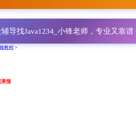
毕设辅导找Java1234_小锋老师，专业又靠谱 Q
视频教程
>
权举报