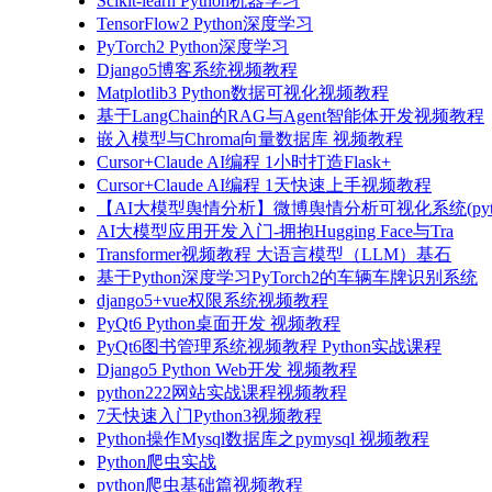
Scikit-learn Python机器学习
TensorFlow2 Python深度学习
PyTorch2 Python深度学习
Django5博客系统视频教程
Matplotlib3 Python数据可视化视频教程
基于LangChain的RAG与Agent智能体开发视频教程
嵌入模型与Chroma向量数据库 视频教程
Cursor+Claude AI编程 1小时打造Flask+
Cursor+Claude AI编程 1天快速上手视频教程
【AI大模型舆情分析】微博舆情分析可视化系统(pyto
AI大模型应用开发入门-拥抱Hugging Face与Tra
Transformer视频教程 大语言模型（LLM）基石
基于Python深度学习PyTorch2的车辆车牌识别系统
django5+vue权限系统视频教程
PyQt6 Python桌面开发 视频教程
PyQt6图书管理系统视频教程 Python实战课程
Django5 Python Web开发 视频教程
python222网站实战课程视频教程
7天快速入门Python3视频教程
Python操作Mysql数据库之pymysql 视频教程
Python爬虫实战
python爬虫基础篇视频教程