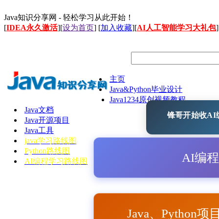
Java知识分享网 - 轻松学习从此开始！
[
IDEA永久激活
][
设为首页
] [
加入收藏
][
AI人工智能学习大礼包
]
主页
Java&Python毕业设计
Java1234原创视频教程
Java文档
锋哥开始收AI编
Java开源项目
Java工具
java学习路线图
Python路线图
AI编
AI编程学习路线图
Java、Python