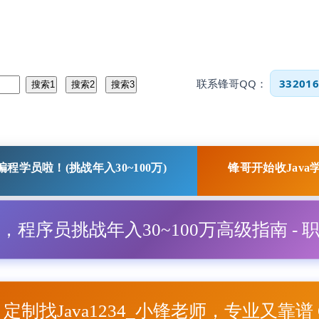
联系锋哥QQ：
332016
程学员啦！(挑战年入30~100万)
锋哥开始收Java
程，程序员挑战年入30~100万高级指南 - 
项目定制找Java1234_小锋老师，专业又靠谱 Q