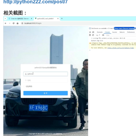
http://python222.com/post/7
相关截图：