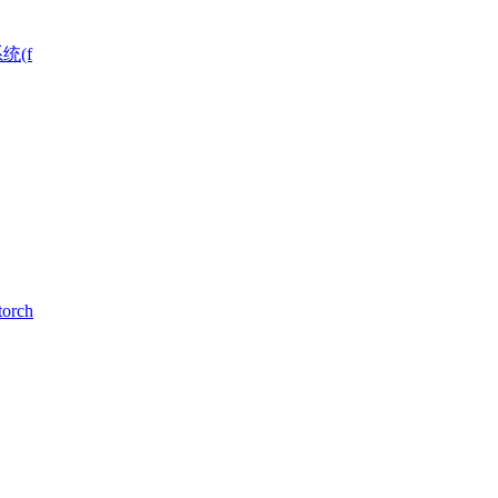
统(f
rch