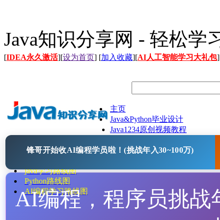
Java知识分享网 - 轻松
[
IDEA永久激活
][
设为首页
] [
加入收藏
][
AI人工智能学习大礼包
]
主页
Java&Python毕业设计
Java1234原创视频教程
Java文档
锋哥开始收AI编程学员啦！(挑战年入30~100万)
Java开源项目
Java工具
java学习路线图
Python路线图
AI编程，程序员挑战年入
AI编程学习路线图