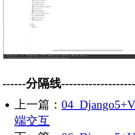
------分隔线--------------------
上一篇：
04_Djang
端交互