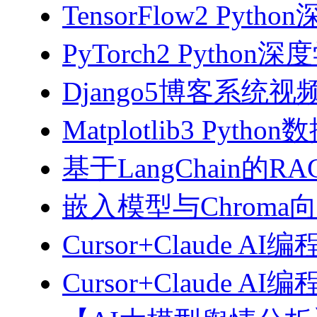
TensorFlow2 Pyth
PyTorch2 Python
Django5博客系统视
Matplotlib3 Py
基于LangChain的
嵌入模型与Chroma
Cursor+Claude AI
Cursor+Claude