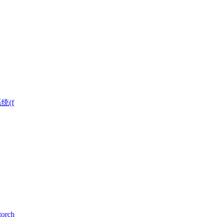
统(f
rch