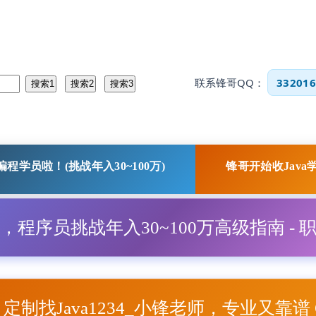
联系锋哥QQ：
332016
程学员啦！(挑战年入30~100万)
锋哥开始收Java
程，程序员挑战年入30~100万高级指南 - 
项目定制找Java1234_小锋老师，专业又靠谱 Q