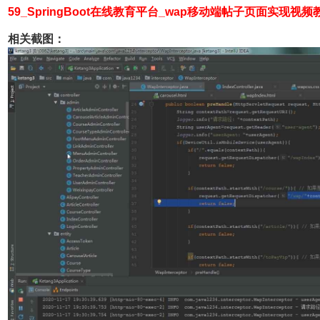
59_
SpringBoot在线教育平台
_wap移动端帖子页面实现视频
相关截图：