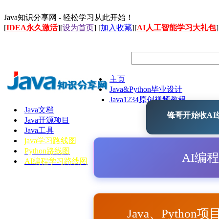
Java知识分享网 - 轻松学习从此开始！
[
IDEA永久激活
][
设为首页
] [
加入收藏
][
AI人工智能学习大礼包
]
主页
Java&Python毕业设计
Java1234原创视频教程
Java文档
锋哥开始收AI编
Java开源项目
Java工具
java学习路线图
Python路线图
AI编
AI编程学习路线图
Java、Python