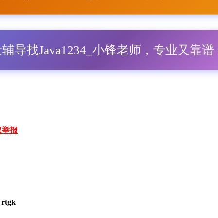
毕设辅导找Java1234_小锋老师，专业又靠谱 Q
权举报
rtgk