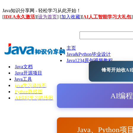
Java知识分享网 - 轻松学习从此开始！
[
IDEA永久激活
][
设为首页
] [
加入收藏
][
AI人工智能学习大礼包
]
主页
Java&Python毕业设计
Java1234原创视频教程
Java文档
锋哥开始收AI编
Java开源项目
Java工具
java学习路线图
Python路线图
AI编
AI编程学习路线图
Java、Python