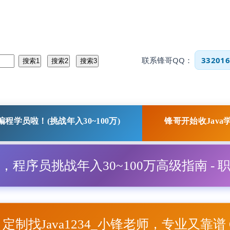
联系锋哥QQ：
332016
程学员啦！(挑战年入30~100万)
锋哥开始收Java
程，程序员挑战年入30~100万高级指南 - 
项目定制找Java1234_小锋老师，专业又靠谱 Q