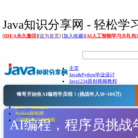
Java知识分享网 - 轻松
[
IDEA永久激活
][
设为首页
] [
加入收藏
][
AI人工智能学习大礼包
]
主页
Java&Python毕业设计
Java1234原创视频教程
Java文档
锋哥开始收AI编程学员啦！(挑战年入30~100万)
Java开源项目
Java工具
java学习路线图
Python路线图
AI编程，程序员挑战年入
AI编程学习路线图