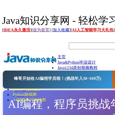
Java知识分享网 - 轻松
[
IDEA永久激活
][
设为首页
] [
加入收藏
][
AI人工智能学习大礼包
]
主页
Java&Python毕业设计
Java1234原创视频教程
Java文档
锋哥开始收AI编程学员啦！(挑战年入30~100万)
Java开源项目
Java工具
java学习路线图
Python路线图
AI编程，程序员挑战年入
AI编程学习路线图