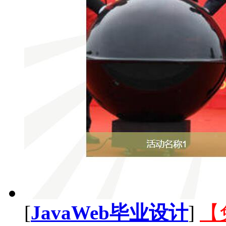
[
JavaWeb毕业设计
]
【免