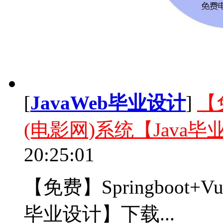
[
JavaWeb毕业设计
]
【
(电影网)系统【Java
20:25:01
【免费】Springboot+
毕业设计】下载...