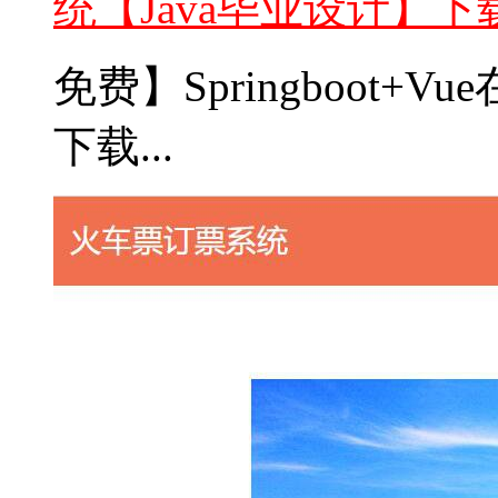
统【Java毕业设计】下
免费】Springboot+
下载...