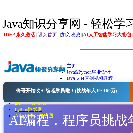
Java知识分享网 - 轻松
[
IDEA永久激活
][
设为首页
] [
加入收藏
][
AI人工智能学习大礼包
]
主页
Java&Python毕业设计
Java1234原创视频教程
Java文档
锋哥开始收AI编程学员啦！(挑战年入30~100万)
Java开源项目
Java工具
java学习路线图
Python路线图
AI编程，程序员挑战年入
AI编程学习路线图