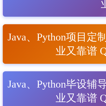
Java、Python项目定
业又靠谱 QQ
Java、Python毕设辅
业又靠谱 QQ