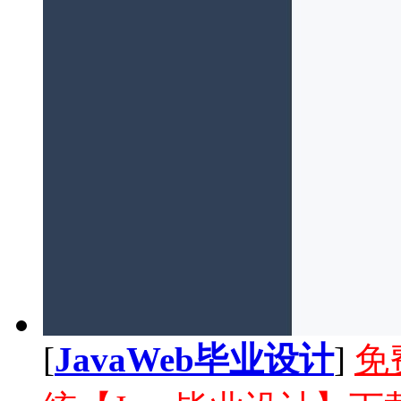
[
JavaWeb毕业设计
]
免