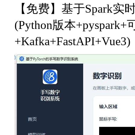
【免费】基于Spark
(Python版本+pyspar
+Kafka+FastAPI+V