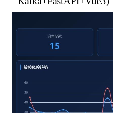
+Kafka+FastAPI+V