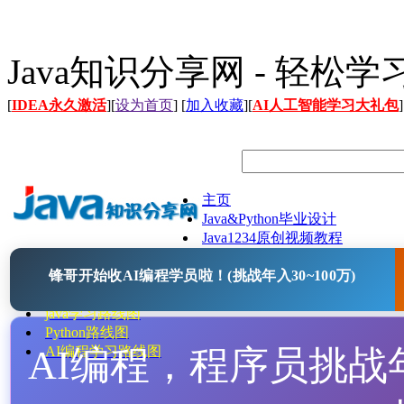
Java知识分享网 - 轻松
[
IDEA永久激活
][
设为首页
] [
加入收藏
][
AI人工智能学习大礼包
]
主页
Java&Python毕业设计
Java1234原创视频教程
Java文档
锋哥开始收AI编程学员啦！(挑战年入30~100万)
Java开源项目
Java工具
java学习路线图
Python路线图
AI编程，程序员挑战年入
AI编程学习路线图