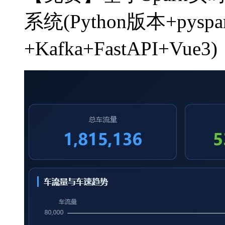
系统(Python版本+pys
+Kafka+FastAPI+V