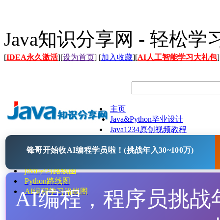
Java知识分享网 - 轻松
[
IDEA永久激活
][
设为首页
] [
加入收藏
][
AI人工智能学习大礼包
]
主页
Java&Python毕业设计
Java1234原创视频教程
Java文档
锋哥开始收AI编程学员啦！(挑战年入30~100万)
Java开源项目
Java工具
java学习路线图
Python路线图
AI编程，程序员挑战年入
AI编程学习路线图