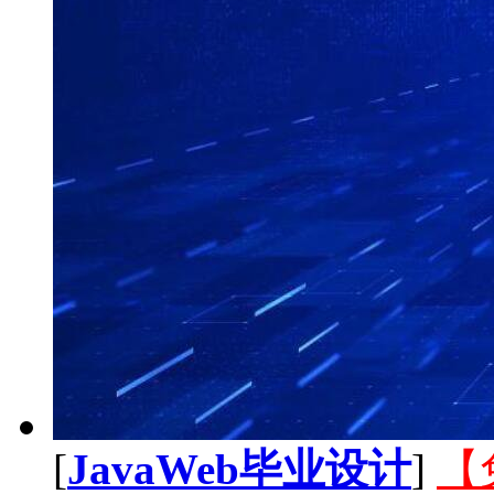
[
JavaWeb毕业设计
]
【免