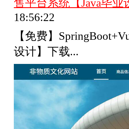
售平台系统【Java毕
18:56:22
【免费】SpringBoot
设计】下载...