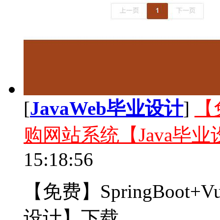
[
JavaWeb毕业设计
]
【免
购网站系统【Java毕
15:18:56
【免费】SpringBoot
设计】下载...