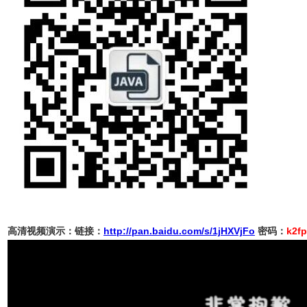
高清视频演示：链接：
http://pan.baidu.com/s/1jHXVjFo
密码：
k2fp