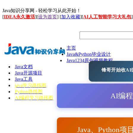
Java知识分享网 - 轻松学习从此开始！
[
IDEA永久激活
][
设为首页
] [
加入收藏
][
AI人工智能学习大礼包
]
主页
Java&Python毕业设计
Java1234原创视频教程
Java文档
锋哥开始收AI编
Java开源项目
Java工具
java学习路线图
Python路线图
AI编
AI编程学习路线图
Java、Python