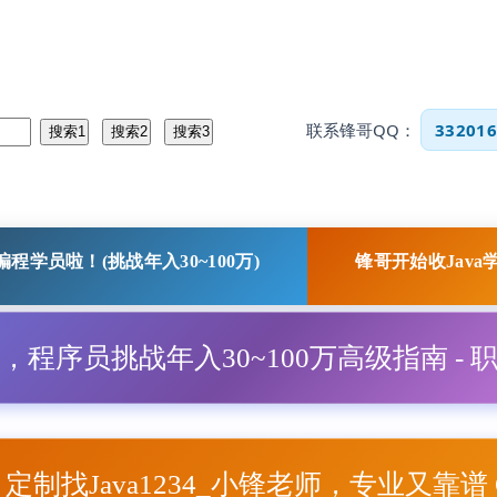
联系锋哥QQ：
332016
程学员啦！(挑战年入30~100万)
锋哥开始收Java
程，程序员挑战年入30~100万高级指南 - 
项目定制找Java1234_小锋老师，专业又靠谱 Q