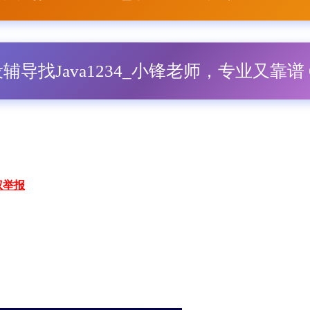
毕设辅导找Java1234_小锋老师，专业又靠谱 Q
权举报