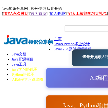
Java知识分享网 - 轻松学习从此开始！
[
IDEA永久激活
][
设为首页
] [
加入收藏
][
AI人工智能学习大礼包
]
主页
Java&Python毕业设计
Java1234原创视频教程
Java文档
锋哥开始收AI编
Java开源项目
Java工具
java学习路线图
Python路线图
AI编
AI编程学习路线图
Java、Python