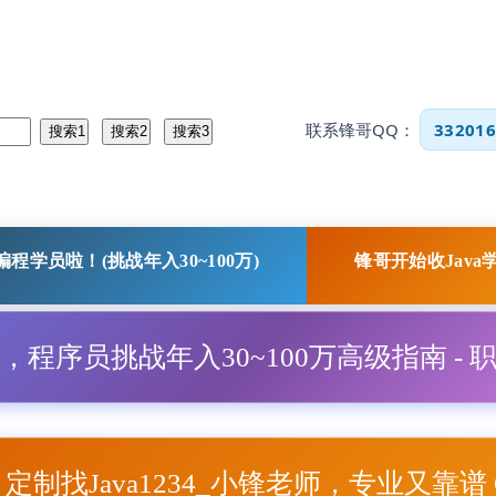
联系锋哥QQ：
332016
程学员啦！(挑战年入30~100万)
锋哥开始收Java
程，程序员挑战年入30~100万高级指南 - 
项目定制找Java1234_小锋老师，专业又靠谱 Q