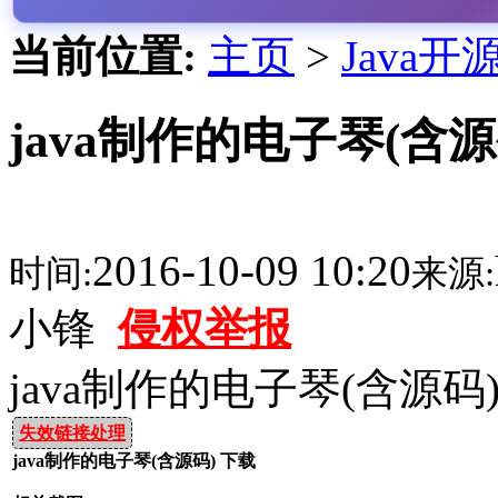
当前位置:
主页
>
Java开
java制作的电子琴(含源
2016-10-09 10:20
时间:
来源:
小锋
侵权举报
java制作的电子琴(含源码
失效链接处理
java制作的电子琴(含源码) 下载