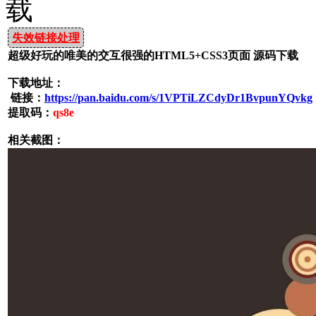
载
失效链接处理
超级好玩的唯美的交互很强的HTML5+CSS3页面 源码下载
下载地址：
链接：
https://pan.baidu.com/s/1VPTiLZCdyDr1BvpunYQvkg
提取码：
qs8e
相关截图：