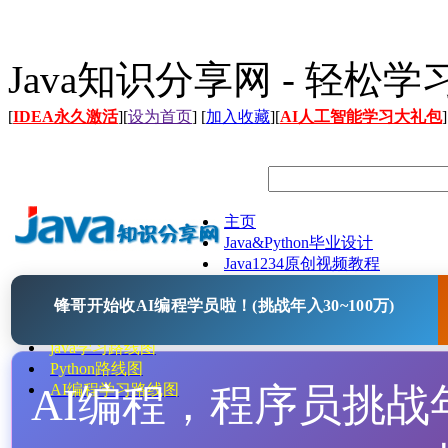
Java知识分享网 - 轻松
[
IDEA永久激活
][
设为首页
] [
加入收藏
][
AI人工智能学习大礼包
]
主页
Java&Python毕业设计
Java1234原创视频教程
Java文档
锋哥开始收AI编程学员啦！(挑战年入30~100万)
Java开源项目
Java工具
java学习路线图
Python路线图
AI编程，程序员挑战年入
AI编程学习路线图