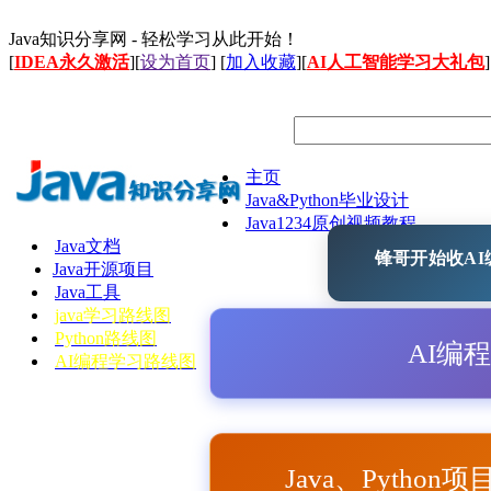
Java知识分享网 - 轻松学习从此开始！
[
IDEA永久激活
][
设为首页
] [
加入收藏
][
AI人工智能学习大礼包
]
主页
Java&Python毕业设计
Java1234原创视频教程
Java文档
锋哥开始收AI编
Java开源项目
Java工具
java学习路线图
Python路线图
AI编
AI编程学习路线图
Java、Python