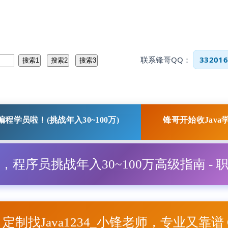
联系锋哥QQ：
332016
程学员啦！(挑战年入30~100万)
锋哥开始收Java
程，程序员挑战年入30~100万高级指南 - 
项目定制找Java1234_小锋老师，专业又靠谱 Q