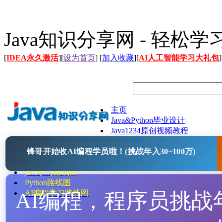
Java知识分享网 - 轻松
[
IDEA永久激活
][
设为首页
] [
加入收藏
][
AI人工智能学习大礼包
]
主页
Java&Python毕业设计
Java1234原创视频教程
Java文档
锋哥开始收AI编程学员啦！(挑战年入30~100万)
Java开源项目
Java工具
java学习路线图
Python路线图
AI编程，程序员挑战年入
AI编程学习路线图