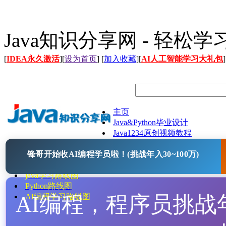
Java知识分享网 - 轻松
[
IDEA永久激活
][
设为首页
] [
加入收藏
][
AI人工智能学习大礼包
]
主页
Java&Python毕业设计
Java1234原创视频教程
Java文档
锋哥开始收AI编程学员啦！(挑战年入30~100万)
Java开源项目
Java工具
java学习路线图
Python路线图
AI编程，程序员挑战年入
AI编程学习路线图